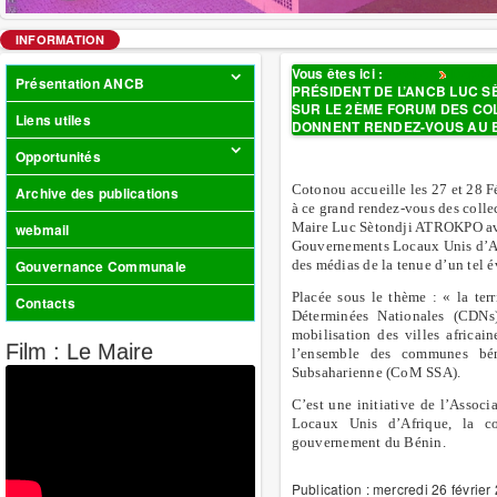
INFORMATION
Vous êtes ici :
Accueil
Dep/C
Présentation ANCB
PRÉSIDENT DE L’ANCB LUC 
SUR LE 2ÈME FORUM DES COLL
Liens utiles
DONNENT RENDEZ-VOUS AU 
Opportunités
Cotonou accueille les 27 et 28 F
Archive des publications
à ce grand rendez-vous des colle
Maire Luc Sètondji ATROKPO ave
webmail
Gouvernements Locaux Unis d’Afr
Gouvernance Communale
des médias de la tenue d’un tel 
Placée sous le thème : « la ter
Contacts
Déterminées Nationales (CDNs)
mobilisation des villes africai
Film : Le Maire
l’ensemble des communes béni
Subsaharienne (CoM SSA).
C’est une initiative de l’Asso
Locaux Unis d’Afrique, la co
gouvernement du Bénin.
Publication : mercredi 26 févrie