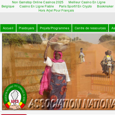
Non Gamstop Online Casinos 2025
Meilleur Casino En Ligne
Belgique
Casino En Ligne Fiable
Paris Sportif En Crypto
Bookmaker
Hors Arjel Pour Français
Accueil
Plaidoyers
Projets/Programmes
Centre de ressources
As