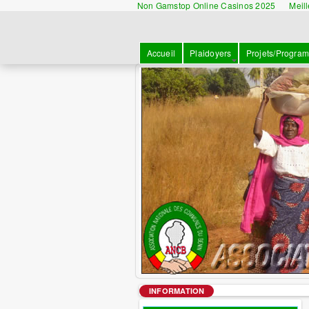
Non Gamstop Online Casinos 2025
Meil
Accueil
Plaidoyers
Projets/Progra
INFORMATION