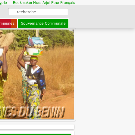
rypto
Bookmaker Hors Arjel Pour Français
mmunes
Gouvernance Communale
information
: L'ANCB votre 