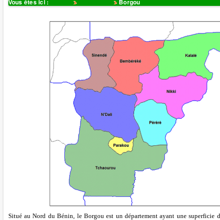
Vous êtes ici :
Accueil
Communes
Borgou
Situé au Nord du Bénin, le Borgou est un département ayant une superficie