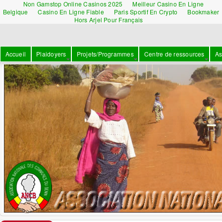
Non Gamstop Online Casinos 2025
Meilleur Casino En Ligne
Belgique
Casino En Ligne Fiable
Paris Sportif En Crypto
Bookmaker
Hors Arjel Pour Français
Accueil
Plaidoyers
Projets/Programmes
Centre de ressources
As