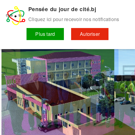
Non Gamstop Online Casinos 2025
Meilleur Casino En Ligne
Belgique
Casino En Ligne Fiable
Paris Sportif En Crypto
Bookmaker
Pensée du jour de cité.bj
Hors Arjel Pour Français
Cliquez ici pour recevoir nos notifications
Accueil
Plaidoyers
Projets/Programmes
Centre de ressources
As
Plus tard
Autoriser
Gouvernance Communale