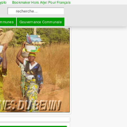
rypto
Bookmaker Hors Arjel Pour Français
mmunes
Gouvernance Communale
information
: L'ANCB votre 