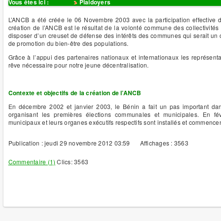
Vous êtes ici :
Accueil
Plaidoyers
L’ANCB a été créée le 06 Novembre 2003 avec la participation effective
création de l’ANCB est le résultat de la volonté commune des collectivités
disposer d’un creuset de défense des intérêts des communes qui serait u
de promotion du bien-être des populations.
Grâce à l’appui des partenaires nationaux et internationaux les représen
rêve nécessaire pour notre jeune décentralisation.
Contexte et objectifs de la création de l’ANCB
En décembre 2002 et janvier 2003, le Bénin a fait un pas important da
organisant les premières élections communales et municipales. En fé
municipaux et leurs organes exécutifs respectifs sont installés et commence
Publication : jeudi 29 novembre 2012 03:59
Affichages : 3563
Commentaire (1)
Clics: 3563