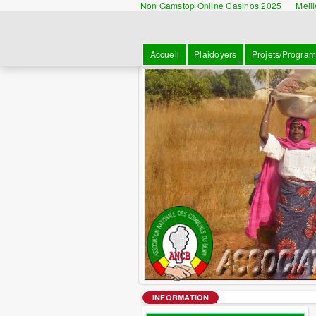
Non Gamstop Online Casinos 2025
Meil
Accueil
Plaidoyers
Projets/Progra
INFORMATION