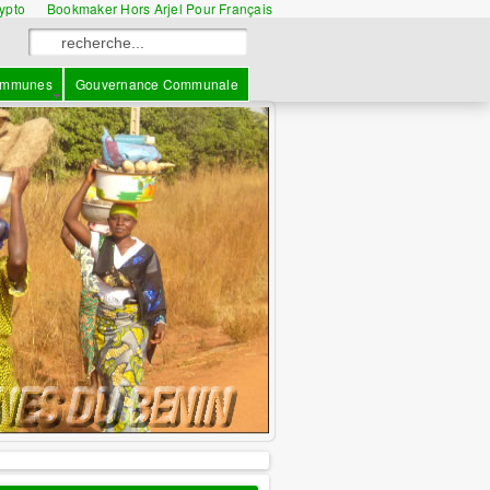
rypto
Bookmaker Hors Arjel Pour Français
mmunes
Gouvernance Communale
information
: L'ANCB votre 