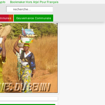
rypto
Bookmaker Hors Arjel Pour Français
mmunes
Gouvernance Communale
information
: L'ANCB votre 