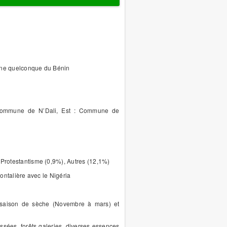
mune quelconque du Bénin
Commune de N’Dali, Est : Commune de
 Protestantisme (0,9%), Autres (12,1%)
ontalière avec le Nigéria
 saison de sèche (Novembre à mars) et
ssées, forêts galeries, diverses essences