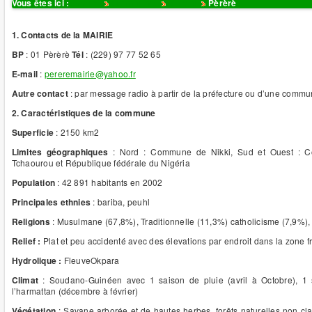
Vous êtes ici :
Accueil
Communes
Borgou
Pèrèrè
1.
Contacts de la MAIRIE
BP
: 01 Pèrèrè
Tél
: (229) 97 77 52 65
E-mail
:
pereremairie@yahoo.fr
Autre contact
: par message radio à partir de la préfecture ou d’une com
2. Caractéristiques de la commune
Superficie
: 2150 km2
Limites géographiques
: Nord : Commune de Nikki, Sud et Ouest : 
Tchaourou et République fédérale du Nigéria
Population
: 42 891 habitants en 2002
Principales ethnies
: bariba, peuhl
Religions
: Musulmane (67,8%), Traditionnelle (11,3%) catholicisme (7,9%),
Relief :
Plat et peu accidenté avec des élevations par endroit dans la zone fr
Hydrolique :
FleuveOkpara
Climat
: Soudano-Guinéen avec 1 saison de pluie (avril à Octobre), 1
l’harmattan (décembre à février)
Végétation
: Savane arborée et de hautes herbes, forêts naturelles non cla