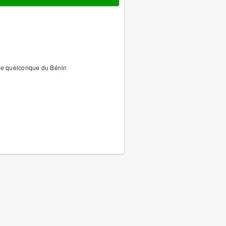
une quelconque du Bénin