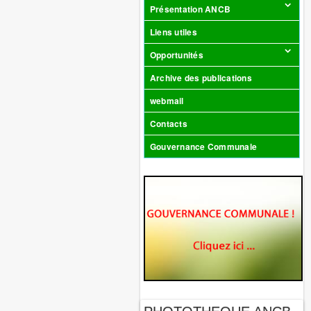
Présentation ANCB
Liens utiles
Opportunités
Archive des publications
webmail
Contacts
Gouvernance Communale