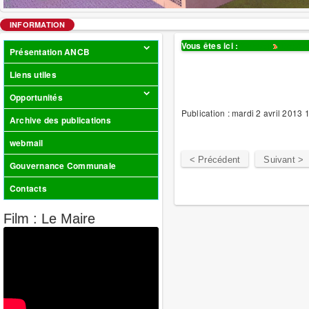
INFORMATION
Vous êtes ici :
Accueil
Dep/C
Présentation ANCB
Liens utiles
Opportunités
Publication : mardi 2 avril 2013 
Archive des publications
webmail
< Précédent
Suivant >
Gouvernance Communale
Contacts
Film : Le Maire