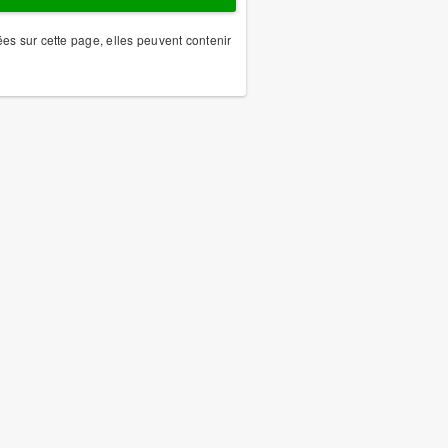
hées sur cette page, elles peuvent contenir