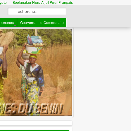
rypto
Bookmaker Hors Arjel Pour Français
mmunes
Gouvernance Communale
information
: L'ANCB votre 