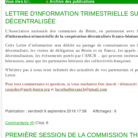
Vous êtes ici :
Accueil
Archive des publications
LETTRE D’INFORMATION TRIMESTRIELLE S
DÉCENTRALISÉE
L’Association nationale des communes du Bénin, en partenariat avec 
d’information trimestrielle de la coopération décentralisée franco-béninoi
Cette Lettre d’information sera dédiée au partage de connaissances sur l
décentralisée, les visites de délégation au Bénin et en France, les appels 
décentralisation, les événements portés par l’ANCB ... qui peuvent intéresse
béninoises, ainsi que les partenaires béninois des collectivités françaises.
N’hésitez pas à nous tenir informés des actualités de vos partenariats et pr
Lettre.
Pour tout commentaire et question, si vous souhaitez être inscrit / désinscrit 
coopdec@ancb-benin.org
et
luciebarbier.ancb@gmail.com
Publication : vendredi 9 septembre 2016 17:08
Affichages : 6
Commentaire (0)
Clics: 6
PREMIÈRE SESSION DE LA COMMISSION T