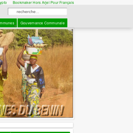
rypto
Bookmaker Hors Arjel Pour Français
mmunes
Gouvernance Communale
information
: L'ANCB votre 