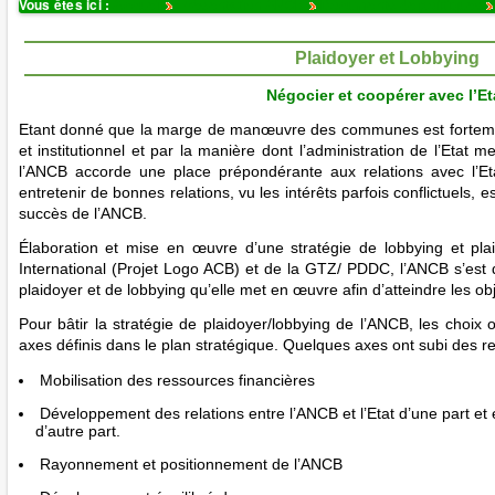
Vous êtes ici :
Accueil
Présentation ANCB
Documents de politiques
Plaidoyer et Lobbying
Négocier et coopérer avec l’Et
Etant donné que la marge de manœuvre des communes est fortemen
et institutionnel et par la manière dont l’administration de l’Etat m
l’ANCB accorde une place prépondérante aux relations avec l’Etat
entretenir de bonnes relations, vu les intérêts parfois conflictuels, 
succès de l’ANCB.
Élaboration et mise en œuvre d’une stratégie de lobbying et pla
International (Projet Logo ACB) et de la GTZ/ PDDC, l’ANCB s’est
plaidoyer et de lobbying qu’elle met en œuvre afin d’atteindre les objec
Pour bâtir la stratégie de plaidoyer/lobbying de l’ANCB, les choi
axes définis dans le plan stratégique. Quelques axes ont subi des re
Mobilisation des ressources financières
Développement des relations entre l’ANCB et l’Etat d’une part et 
d’autre part.
Rayonnement et positionnement de l’ANCB