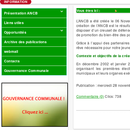
INFORMATION
Vous êtes ici :
Accueil
Présen
Présentation ANCB
L’ANCB a été créée le 06 Novem
Liens utiles
création de l’ANCB est le résul
disposer d’un creuset de défen
Opportunités
de promotion du bien-être des p
Archive des publications
Grâce à l’appui des partenaires
rêve nécessaire pour notre jeune
webmail
Contexte et objectifs de la cré
Contacts
En décembre 2002 et janvier 20
organisant les premières éle
Gouvernance Communale
municipaux et leurs organes exéc
Publication : mercredi 28 novem
Commentaire (0)
Clics: 738