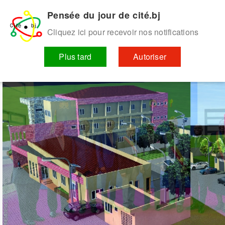
Non Gamstop Online Casinos 2025
Meilleur Casino En Ligne
Belgique
Casino En Ligne Fiable
Paris Sportif En Crypto
Bookmaker
Pensée du jour de cité.bj
Hors Arjel Pour Français
Cliquez ici pour recevoir nos notifications
Accueil
Plaidoyers
Projets/Programmes
Centre de ressources
As
Plus tard
Autoriser
Gouvernance Communale