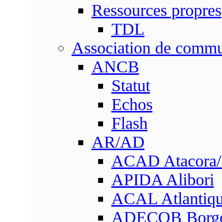
Ressources propres
TDL
Association de comm
ANCB
Statut
Echos
Flash
AR/AD
ACAD Atacora
APIDA Alibori
ACAL Atlantique
ADECOB Borg