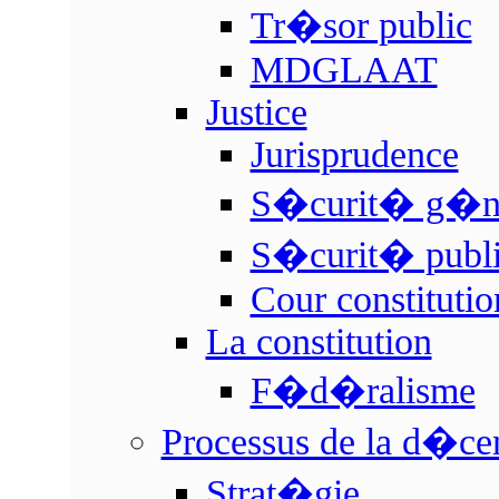
Tr�sor public
MDGLAAT
Justice
Jurisprudence
S�curit� g�n
S�curit� publ
Cour constitutio
La constitution
F�d�ralisme
Processus de la d�cen
Strat�gie