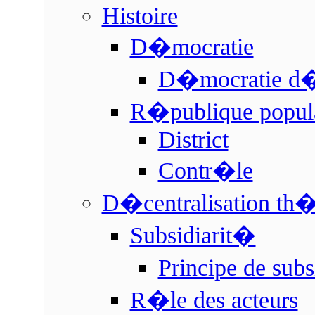
Histoire
D�mocratie
D�mocratie d�
R�publique popul
District
Contr�le
D�centralisation th�
Subsidiarit�
Principe de subs
R�le des acteurs