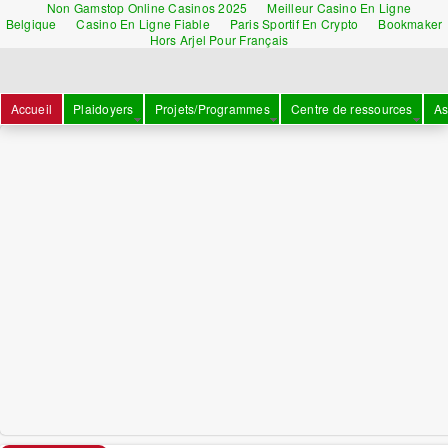
Non Gamstop Online Casinos 2025
Meilleur Casino En Ligne
Belgique
Casino En Ligne Fiable
Paris Sportif En Crypto
Bookmaker
Hors Arjel Pour Français
Accueil
Plaidoyers
Projets/Programmes
Centre de ressources
As