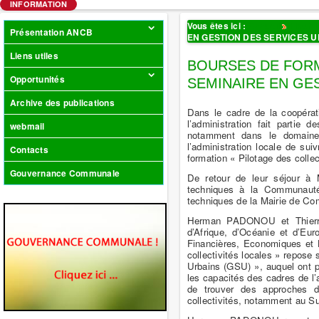
INFORMATION
Vous êtes ici :
Accueil
Flash I
Présentation ANCB
EN GESTION DES SERVICES U
Liens utiles
BOURSES DE FORM
Opportunités
SEMINAIRE EN GE
Archive des publications
Dans le cadre de la coopérat
l’administration fait partie 
webmail
notamment dans le domaine
l’administration locale de su
Contacts
formation « Pilotage des collec
Gouvernance Communale
De retour de leur séjour à
techniques à la Communaut
techniques de la Mairie de Co
Herman PADONOU et Thierry 
d’Afrique, d’Océanie et d’Eur
Financières, Economiques et B
collectivités locales » repose 
Urbains (GSU) », auquel ont p
les capacités des cadres de l’a
de trouver des approches d
collectivités, notamment au S