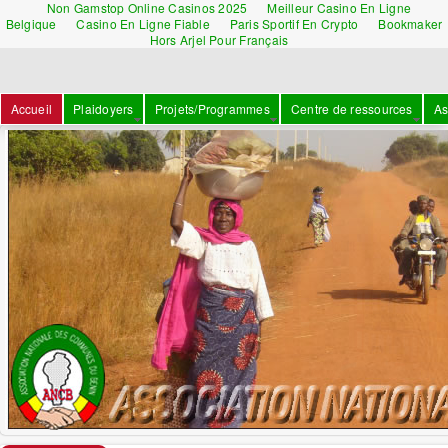
Non Gamstop Online Casinos 2025
Meilleur Casino En Ligne
Belgique
Casino En Ligne Fiable
Paris Sportif En Crypto
Bookmaker
Hors Arjel Pour Français
Accueil
Plaidoyers
Projets/Programmes
Centre de ressources
As