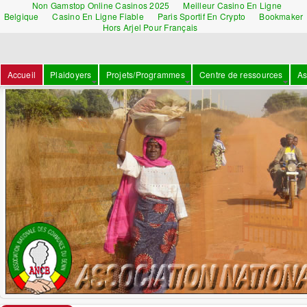
Non Gamstop Online Casinos 2025
Meilleur Casino En Ligne
Belgique
Casino En Ligne Fiable
Paris Sportif En Crypto
Bookmaker
Hors Arjel Pour Français
Accueil
Plaidoyers
Projets/Programmes
Centre de ressources
As