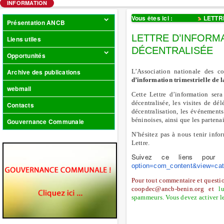
INFORMATION
Vous êtes ici :
Accueil
LETTR
Présentation ANCB
LETTRE D’INFORM
Liens utiles
DÉCENTRALISÉE
Opportunités
Archive des publications
L’Association nationale des c
d’information trimestrielle de 
webmail
Cette Lettre d’information sera
décentralisée, les visites de dé
Contacts
décentralisation, les événements 
béninoises, ainsi que les partenai
Gouvernance Communale
N’hésitez pas à nous tenir infor
Lettre.
Suivez ce liens pour n
option=com_content&view=cat
Pour tout commentaire et question,
coopdec@ancb-benin.org
et
l
spammeurs. Vous devez activer le 