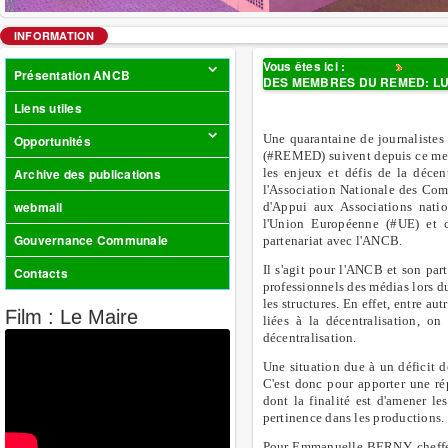
INFORMATION
Vous êtes ici :
Accueil
Dep/C
Présentation ANCB
DES MEMBRES DU REMED: LU
Liens utiles
Une quarantaine de journaliste
Opportunités
(#REMED) suivent depuis ce mer
Archive des publications
les enjeux et défis de la déce
l'Association Nationale des Comm
webmail
d'Appui aux Associations nati
l'Union Européenne (#UE) et c
Gouvernance Communale
partenariat avec l'ANCB.
Il s'agit pour l'ANCB et son par
Contacts
professionnels des médias lors d
les structures. En effet, entre 
Film : Le Maire
liées à la décentralisation, on
décentralisation.
Une situation due à un déficit 
C'est donc pour apporter une r
dont la finalité est d'amener le
pertinence dans les productions.
Pour Emmanuelle BERNY, cheffe 