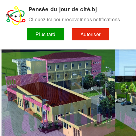
Non Gamstop Online Casinos 2025
Meilleur Casino En Ligne
Belgique
Casino En Ligne Fiable
Paris Sportif En Crypto
Bookmaker
Pensée du jour de cité.bj
Hors Arjel Pour Français
Cliquez ici pour recevoir nos notifications
Accueil
Plaidoyers
Projets/Programmes
Centre de ressources
As
Plus tard
Autoriser
Gouvernance Communale