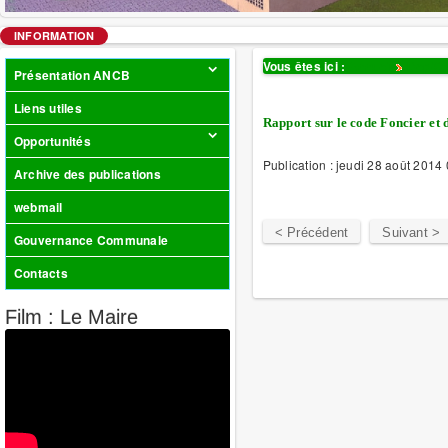
INFORMATION
Vous êtes ici :
Accueil
Dep/C
Présentation ANCB
Liens utiles
Rapport sur le code Foncier et
Opportunités
Publication : jeudi 28 août 2014
Archive des publications
webmail
< Précédent
Suivant >
Gouvernance Communale
Contacts
Film : Le Maire