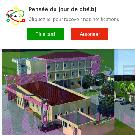
Non Gamstop Online Casinos 2025
Meilleur Casino En Ligne
Belgique
Casino En Ligne Fiable
Paris Sportif En Crypto
Bookmaker
Pensée du jour de cité.bj
Hors Arjel Pour Français
Cliquez ici pour recevoir nos notifications
Accueil
Plaidoyers
Projets/Programmes
Centre de ressources
As
Plus tard
Autoriser
Gouvernance Communale