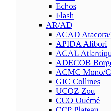
Echos
Flash
AR/AD
ACAD Atacora
APIDA Alibori
ACAL Atlantique
ADECOB Borg
ACMC Mono/Co
GIC Collines
UCOZ Zou
CCO Ouémé
CCP Plateau