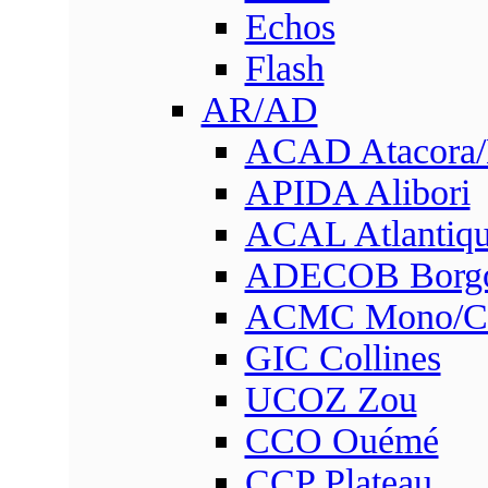
Echos
Flash
AR/AD
ACAD Atacora
APIDA Alibori
ACAL Atlantique
ADECOB Borg
ACMC Mono/Co
GIC Collines
UCOZ Zou
CCO Ouémé
CCP Plateau