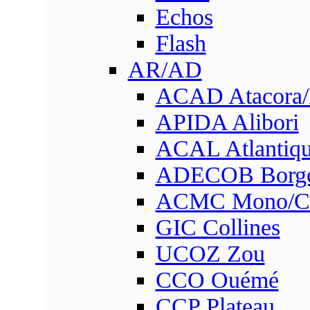
Echos
Flash
AR/AD
ACAD Atacora
APIDA Alibori
ACAL Atlantique
ADECOB Borg
ACMC Mono/Co
GIC Collines
UCOZ Zou
CCO Ouémé
CCP Plateau