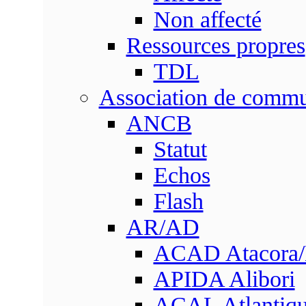
Non affecté
Ressources propres
TDL
Association de comm
ANCB
Statut
Echos
Flash
AR/AD
ACAD Atacora
APIDA Alibori
ACAL Atlantique