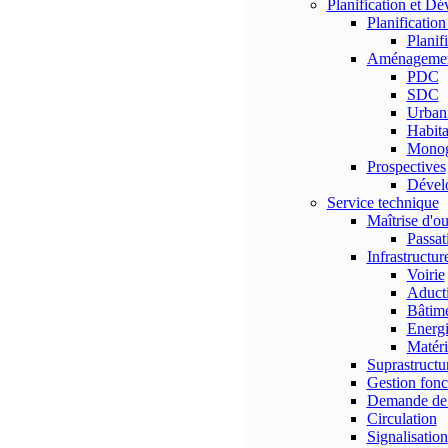
Planification et D
Planificatio
Planif
Aménagement 
PDC
SDC
Urban
Habita
Monog
Prospectives
Dével
Service technique
Maîtrise d'o
Passat
Infrastructur
Voirie
Aducti
Bâtim
Energ
Matéri
Suprastructu
Gestion fonc
Demande de 
Circulation
Signalisation