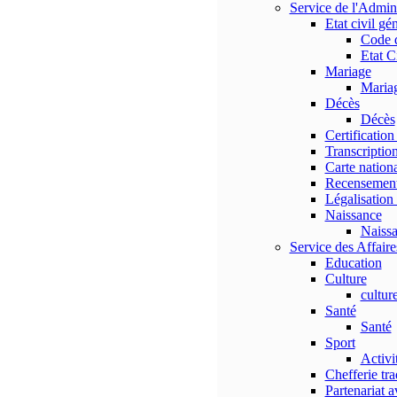
Service de l'Admi
Etat civil gé
Code 
Etat C
Mariage
Maria
Décès
Décès
Certification
Transcription
Carte nationa
Recensemen
Légalisation 
Naissance
Naiss
Service des Affaires
Education
Culture
cultur
Santé
Santé
Sport
Activi
Chefferie tra
Partenariat a