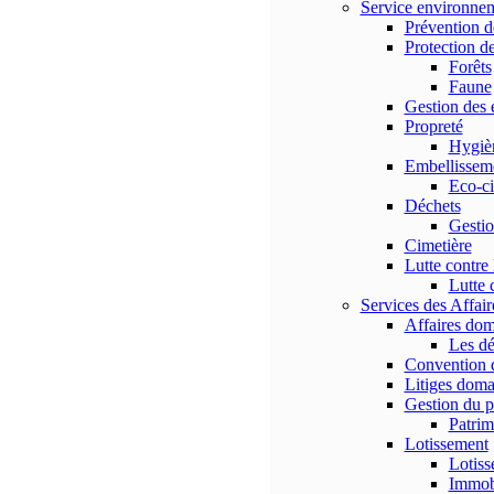
Service environne
Prévention d
Protection de
Forêts
Faune
Gestion des 
Propreté
Hygiè
Embellissem
Eco-ci
Déchets
Gestio
Cimetière
Lutte contre 
Lutte 
Services des Affai
Affaires dom
Les dé
Convention d
Litiges dom
Gestion du 
Patri
Lotissement
Lotiss
Immobi