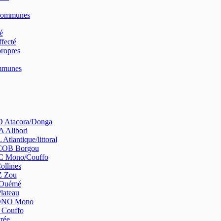
Communes
é
fecté
ropres
ommunes
Atacora/Donga
 Alibori
tlantique/littoral
OB Borgou
 Mono/Couffo
ollines
 Zou
Ouémé
lateau
NO Mono
Couffo
rée