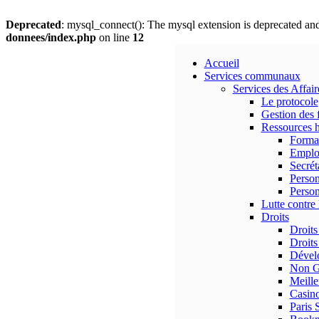
Deprecated
: mysql_connect(): The mysql extension is deprecated and
donnees/index.php
on line
12
Accueil
Services communaux
Services des Affai
Le protocole
Gestion des 
Ressources 
Forma
Emplo
Secrét
Person
Person
Lutte contre 
Droits
Droits
Droits
Dévelo
Non G
Meille
Casino
Paris 