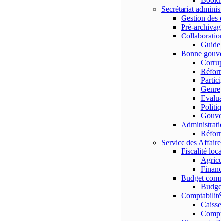
Bookma
Secrétariat administ
Gestion des 
Pré-archivag
Collaboratio
Guid
Bonne gouv
Corrup
Réform
Partic
Genre
Evalua
Politi
Gouve
Administratio
Réform
Service des Affaire
Fiscalité loca
Agricu
Finan
Budget com
Budge
Comptabilité
Caisse
Compt