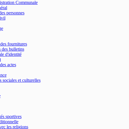
nistration Communale
néral
des personnes
ivil
ge
 des fournitures
 des bulletins
le d'identité
t
des actes
ance
 sociales et culturelles
e
tés sportives
ditionnelle
vec les religions