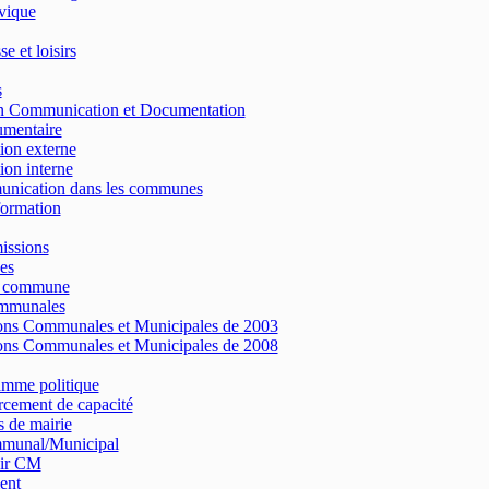
vique
e et loisirs
s
on Communication et Documentation
umentaire
on externe
on interne
nication dans les communes
formation
issions
es
e commune
ommunales
ons Communales et Municipales de 2003
ons Communales et Municipales de 2008
amme politique
cement de capacité
 de mairie
munal/Municipal
ir CM
ent