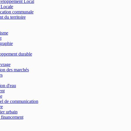
éveloppement Local
n Locale
ication communale
du territoire
isme
t
raphie
oppement durable
uvrage
ion des marchés
es
on d'eau
ent
ie
el de communication
re
ier urbain
financement