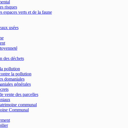
mental
es risques
s espaces verts et de la faune
eaux usées
ne
ent
toyenneté
n des déchets
la pollution
contre la pollution
res domaniales
aniales générales
crets
e vente des parcelles
aniaux
patrimoine communal
moine Communal
ement
lier