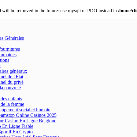
 will be removed in the future: use mysqli or PDO instead in
/home/cl
res Générales
fournitures
humaines
tions
i
aires généraux
nel de l'Etat
nel du privé
la pauvreté
 des enfants
 de la femme
ppement social et humain
amstop Online Casinos 2025
ur Casino En Ligne Belgique
 En Ligne Fiable
Sportif En Crypto