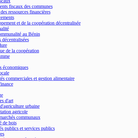
scaux
ents fiscaux des communes
 des ressources financières
cements
pement et de la coopération décentralisée
alité
ommunalité au Bénin
 décentralisées
dure
que de la coopération
amme
es économiques
cale
tés commerciales et gestion alimentaire
finance
ge
s d'art
d'agriculture urbaine
tation agricole
 marchés communaux
 de bois
s publics et services publics
res