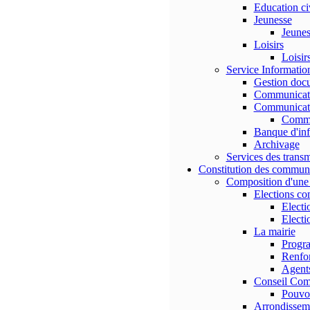
Education ci
Jeunesse
Jeuness
Loisirs
Loisir
Service Informati
Gestion doc
Communicati
Communicati
Commu
Banque d'in
Archivage
Services des transm
Constitution des commun
Composition d'un
Elections c
Electi
Electi
La mairie
Progr
Renfor
Agents
Conseil Com
Pouvo
Arrondissem