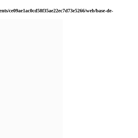
ients/ce09ae1ac0cd58f35ae22ec7d73e5266/web/base-de-