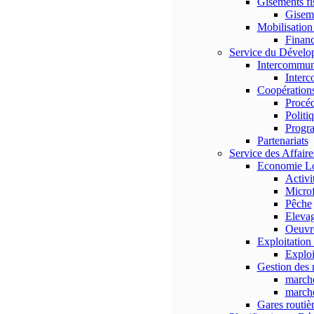
Gisements fi
Gisem
Mobilisation
Finan
Service du Dévelop
Intercommun
Interc
Coopérations
Procé
Politi
Progr
Partenariats
Service des Affair
Economie Lo
Activi
Micro
Pêche
Eleva
Oeuvre
Exploitation 
Exploi
Gestion des
marché
marché
Gares routiè