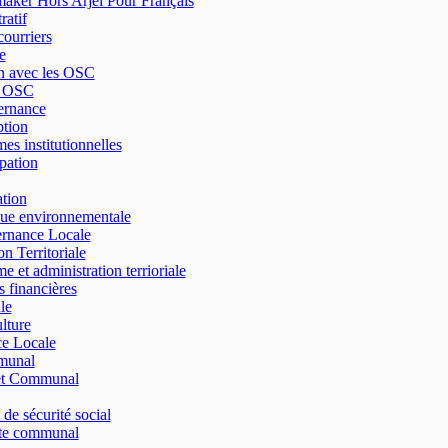
ker Hors Arjel Pour Français
ratif
courriers
e
n avec les OSC
e OSC
ernance
tion
es institutionnelles
ipation
tion
que environnementale
rnance Locale
n Territoriale
e et administration terrioriale
s financières
le
lture
ce Locale
munal
t Communal
 de sécurité social
e communal