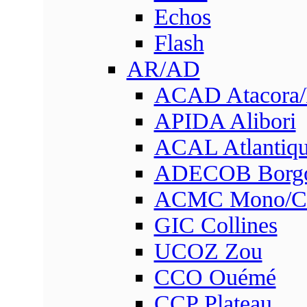
Echos
Flash
AR/AD
ACAD Atacora
APIDA Alibori
ACAL Atlantique
ADECOB Borg
ACMC Mono/Co
GIC Collines
UCOZ Zou
CCO Ouémé
CCP Plateau