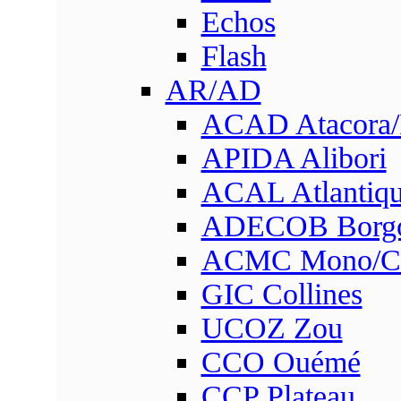
Echos
Flash
AR/AD
ACAD Atacora
APIDA Alibori
ACAL Atlantique
ADECOB Borg
ACMC Mono/Co
GIC Collines
UCOZ Zou
CCO Ouémé
CCP Plateau