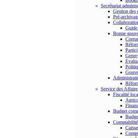
Bookma
Secrétariat administ
Gestion des 
Pré-archivag
Collaboratio
Guid
Bonne gouv
Corrup
Réform
Partic
Genre
Evalua
Politi
Gouve
Administratio
Réform
Service des Affaire
Fiscalité loca
Agricu
Finan
Budget com
Budge
Comptabilité
Caisse
Compt