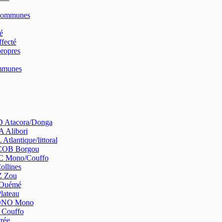
Communes
é
fecté
ropres
ommunes
Atacora/Donga
 Alibori
tlantique/littoral
OB Borgou
 Mono/Couffo
ollines
 Zou
Ouémé
lateau
NO Mono
Couffo
rée