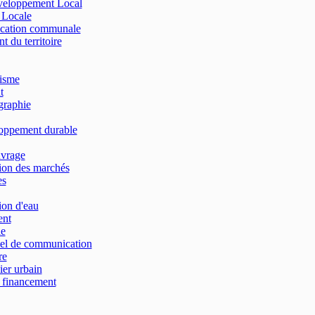
éveloppement Local
n Locale
ication communale
du territoire
isme
t
raphie
oppement durable
uvrage
ion des marchés
es
on d'eau
ent
ie
el de communication
re
ier urbain
financement