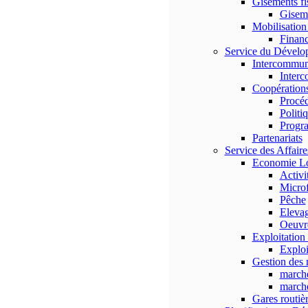
Gisements fi
Gisem
Mobilisation
Finan
Service du Dévelop
Intercommun
Interc
Coopérations
Procé
Politi
Progr
Partenariats
Service des Affair
Economie Lo
Activi
Micro
Pêche
Eleva
Oeuvre
Exploitation 
Exploi
Gestion des
marché
marché
Gares routiè