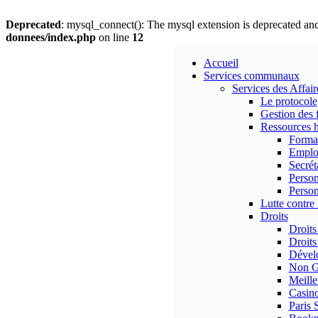
Deprecated
: mysql_connect(): The mysql extension is deprecated and
donnees/index.php
on line
12
Accueil
Services communaux
Services des Affai
Le protocole
Gestion des 
Ressources 
Forma
Emplo
Secrét
Person
Person
Lutte contre 
Droits
Droits
Droits
Dévelo
Non G
Meille
Casino
Paris 