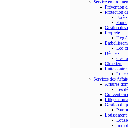
Service environne
Prévention d
Protection de
Forêts
Faune
Gestion des 
Propreté
Hygiè
Embellissem
Eco-ci
Déchets
Gestio
Cimetière
Lutte contre 
Lutte 
Services des Affai
Affaires dom
Les dé
Convention d
Litiges dom
Gestion du 
Patri
Lotissement
Lotiss
Immobi