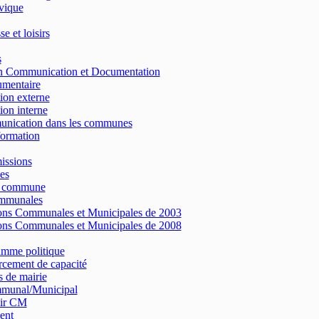
vique
e et loisirs
s
on Communication et Documentation
umentaire
on externe
on interne
nication dans les communes
formation
issions
es
e commune
ommunales
ons Communales et Municipales de 2003
ons Communales et Municipales de 2008
amme politique
cement de capacité
 de mairie
munal/Municipal
ir CM
ent