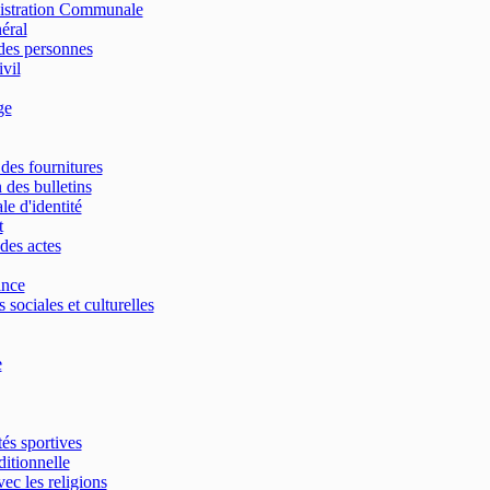
nistration Communale
néral
des personnes
ivil
ge
 des fournitures
 des bulletins
le d'identité
t
des actes
ance
 sociales et culturelles
e
tés sportives
ditionnelle
vec les religions