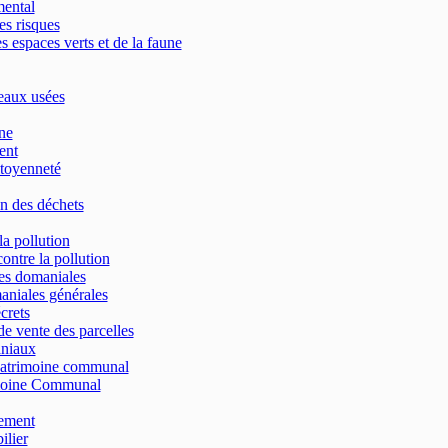
mental
es risques
s espaces verts et de la faune
eaux usées
ne
ent
toyenneté
n des déchets
la pollution
contre la pollution
res domaniales
aniales générales
crets
e vente des parcelles
aniaux
patrimoine communal
moine Communal
ement
lier