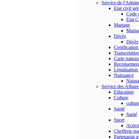
Service de l'Admi
Etat civil gé
Code 
Etat C
Mariage
Maria
Décès
Décès
Certification
Transcription
Carte nationa
Recensemen
Légalisation 
Naissance
Naiss
Service des Affaires
Education
Culture
cultur
Santé
Santé
Sport
Activi
Chefferie tra
Partenariat a