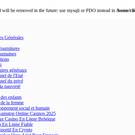
 will be removed in the future: use mysqli or PDO instead in
/home/cl
res Générales
fournitures
humaines
tions
i
aires généraux
nel de l'Etat
nel du privé
la pauvreté
 des enfants
 de la femme
ppement social et humain
amstop Online Casinos 2025
ur Casino En Ligne Belgique
 En Ligne Fiable
Sportif En Crypto