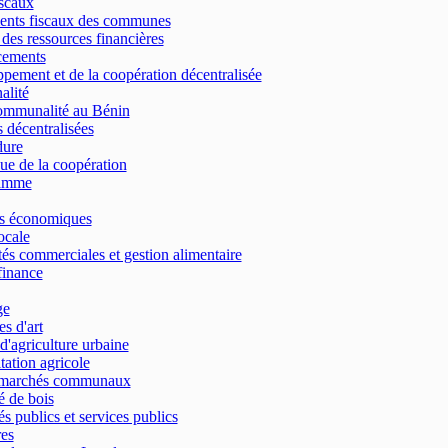
scaux
ents fiscaux des communes
 des ressources financières
cements
pement et de la coopération décentralisée
alité
ommunalité au Bénin
 décentralisées
dure
que de la coopération
amme
es économiques
cale
tés commerciales et gestion alimentaire
finance
ge
s d'art
d'agriculture urbaine
tation agricole
 marchés communaux
 de bois
s publics et services publics
res