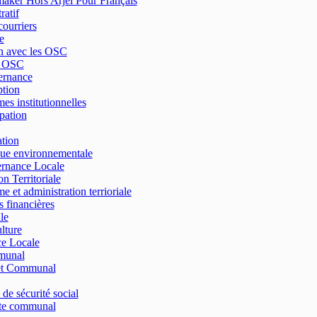
ker Hors Arjel Pour Français
ratif
courriers
e
n avec les OSC
e OSC
ernance
tion
es institutionnelles
ipation
tion
que environnementale
rnance Locale
n Territoriale
e et administration terrioriale
s financières
le
lture
ce Locale
munal
t Communal
 de sécurité social
e communal