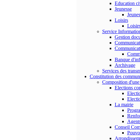
Education ci
Jeunesse
Jeuness
Loisirs
Loisir
Service Informati
Gestion doc
Communicati
Communicati
Commu
Banque d'in
Archivage
Services des transm
Constitution des commun
Composition d'un
Elections c
Electi
Electi
La mairie
Progr
Renfor
Agents
Conseil Com
Pouvo
Arrondissem