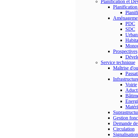
Planification et D
Planificatio
Planif
Aménagement 
PDC
SDC
Urban
Habita
Monog
Prospectives
Dével
Service technique
Maîtrise d'o
Passat
Infrastructur
Voirie
Aducti
Bâtim
Energ
Matéri
Suprastructu
Gestion fonc
Demande de 
Circulation
Signalisation