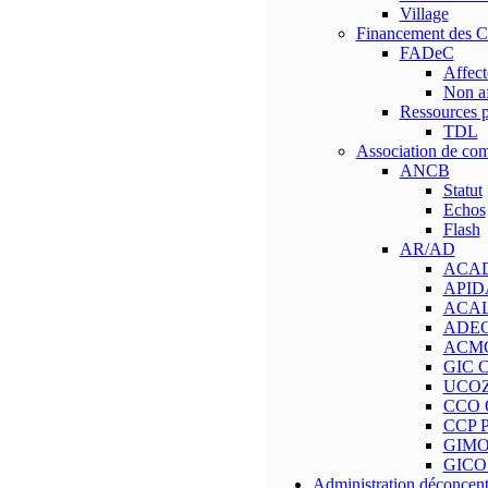
Village
Financement des 
FADeC
Affect
Non af
Ressources p
TDL
Association de c
ANCB
Statut
Echos
Flash
AR/AD
ACAD 
APIDA
ACAL A
ADEC
ACMC
GIC C
UCOZ
CCO 
CCP P
GIMO
GICO 
Administration déconcent