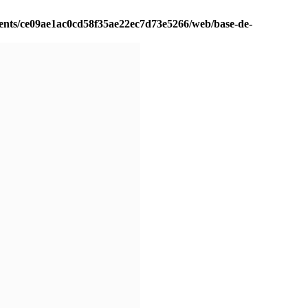
ients/ce09ae1ac0cd58f35ae22ec7d73e5266/web/base-de-