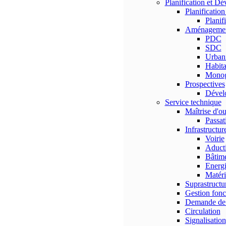
Planification et D
Planificatio
Planif
Aménagement 
PDC
SDC
Urban
Habita
Monog
Prospectives
Dével
Service technique
Maîtrise d'o
Passat
Infrastructur
Voirie
Aducti
Bâtim
Energ
Matéri
Suprastructu
Gestion fonc
Demande de 
Circulation
Signalisation