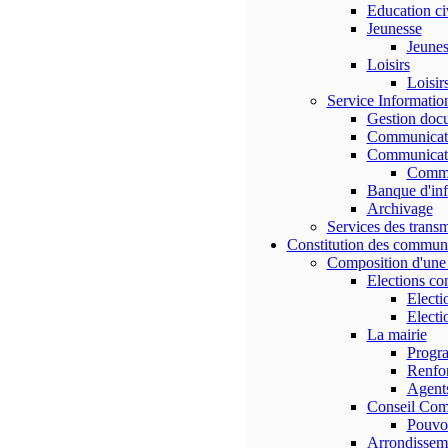
Education ci
Jeunesse
Jeuness
Loisirs
Loisir
Service Informati
Gestion doc
Communicati
Communicati
Commu
Banque d'in
Archivage
Services des transm
Constitution des commun
Composition d'un
Elections c
Electi
Electi
La mairie
Progr
Renfor
Agents
Conseil Com
Pouvo
Arrondissem