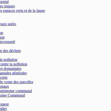
mental
es risques
s espaces verts et de la faune
eaux usées
ne
ent
toyenneté
n des déchets
la pollution
contre la pollution
res domaniales
aniales générales
crets
e vente des parcelles
aniaux
patrimoine communal
moine Communal
ement
lier