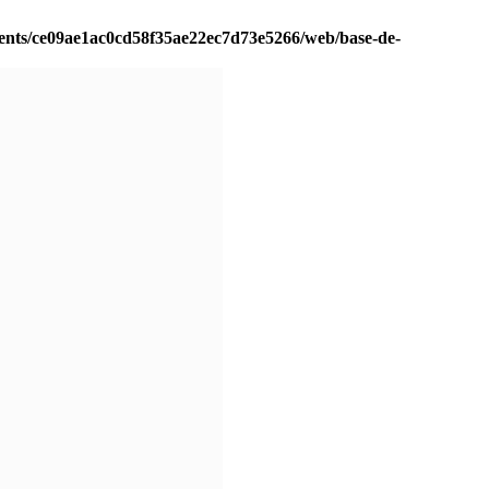
ients/ce09ae1ac0cd58f35ae22ec7d73e5266/web/base-de-