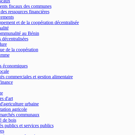
scaux
ents fiscaux des communes
 des ressources financières
cements
pement et de la coopération décentralisée
alité
ommunalité au Bénin
 décentralisées
dure
que de la coopération
amme
es économiques
cale
tés commerciales et gestion alimentaire
finance
ge
s d'art
d'agriculture urbaine
tation agricole
 marchés communaux
 de bois
s publics et services publics
res