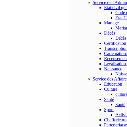
Service de l'Admi
Etat civil gé
Code 
Etat C
Mariage
Maria
Décès
Décès
Certification
Transcription
Carte nationa
Recensemen
Légalisation 
Naissance
Naiss
Service des Affaires
Education
Culture
cultur
Santé
Santé
Sport
Activi
Chefferie tra
Partenariat a