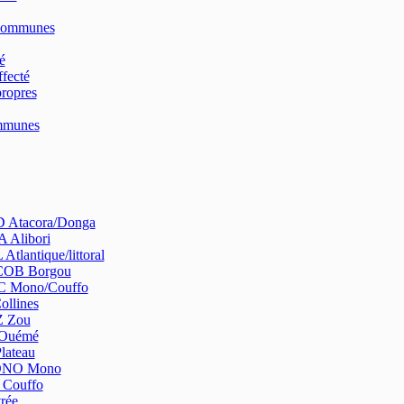
Communes
é
fecté
ropres
ommunes
Atacora/Donga
 Alibori
tlantique/littoral
OB Borgou
 Mono/Couffo
ollines
 Zou
Ouémé
lateau
NO Mono
Couffo
rée