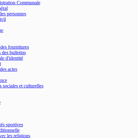
nistration Communale
néral
des personnes
ivil
ge
 des fournitures
 des bulletins
le d'identité
t
des actes
ance
 sociales et culturelles
e
tés sportives
ditionnelle
vec les religions