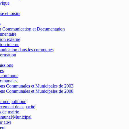
vique
e et loisirs
s
on Communication et Documentation
umentaire
on externe
on interne
nication dans les communes
formation
issions
es
e commune
ommunales
ons Communales et Municipales de 2003
ons Communales et Municipales de 2008
amme politique
cement de capacité
 de mairie
munal/Municipal
ir CM
ent