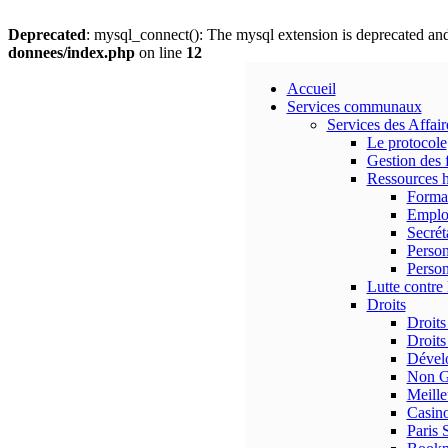
Deprecated
: mysql_connect(): The mysql extension is deprecated and
donnees/index.php
on line
12
Accueil
Services communaux
Services des Affai
Le protocole
Gestion des 
Ressources 
Forma
Emplo
Secrét
Person
Person
Lutte contre 
Droits
Droits
Droits
Dévelo
Non G
Meille
Casino
Paris 