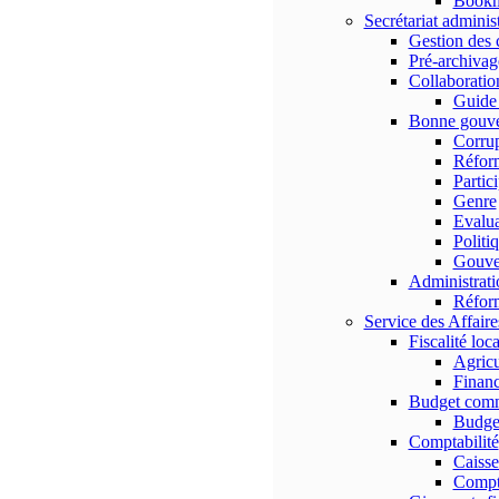
Bookma
Secrétariat administ
Gestion des 
Pré-archivag
Collaboratio
Guid
Bonne gouv
Corrup
Réform
Partic
Genre
Evalua
Politi
Gouve
Administratio
Réform
Service des Affaire
Fiscalité loca
Agricu
Finan
Budget com
Budge
Comptabilité
Caisse
Compt