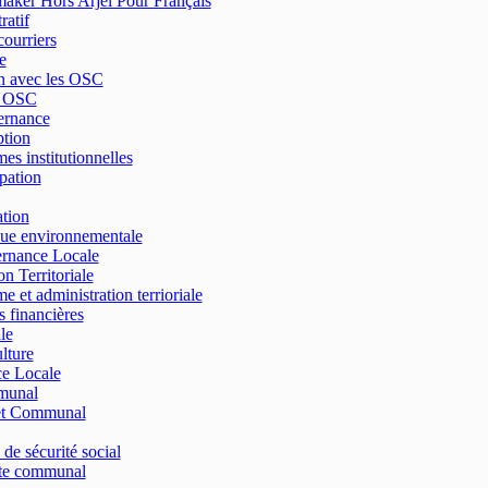
ker Hors Arjel Pour Français
ratif
courriers
e
n avec les OSC
e OSC
ernance
tion
es institutionnelles
ipation
tion
que environnementale
rnance Locale
n Territoriale
e et administration terrioriale
s financières
le
lture
ce Locale
munal
t Communal
 de sécurité social
e communal