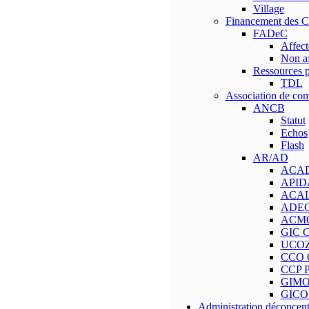
Village
Financement des 
FADeC
Affect
Non af
Ressources p
TDL
Association de c
ANCB
Statut
Echos
Flash
AR/AD
ACAD 
APIDA
ACAL A
ADEC
ACMC
GIC C
UCOZ
CCO 
CCP P
GIMO
GICO 
Administration déconcent