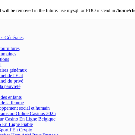
 will be removed in the future: use mysqli or PDO instead in
/home/cl
res Générales
fournitures
humaines
tions
i
aires généraux
nel de l'Etat
nel du privé
la pauvreté
 des enfants
 de la femme
ppement social et humain
amstop Online Casinos 2025
ur Casino En Ligne Belgique
 En Ligne Fiable
Sportif En Crypto