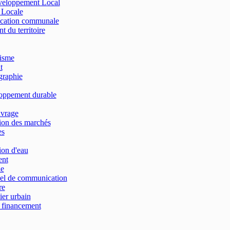
éveloppement Local
n Locale
ication communale
du territoire
isme
t
raphie
oppement durable
uvrage
ion des marchés
es
on d'eau
ent
ie
el de communication
re
ier urbain
financement