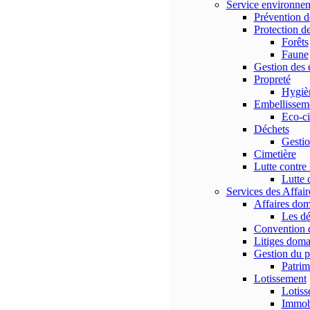
Service environne
Prévention d
Protection de
Forêts
Faune
Gestion des 
Propreté
Hygiè
Embellissem
Eco-ci
Déchets
Gestio
Cimetière
Lutte contre 
Lutte 
Services des Affai
Affaires dom
Les dé
Convention d
Litiges dom
Gestion du 
Patri
Lotissement
Lotiss
Immobi