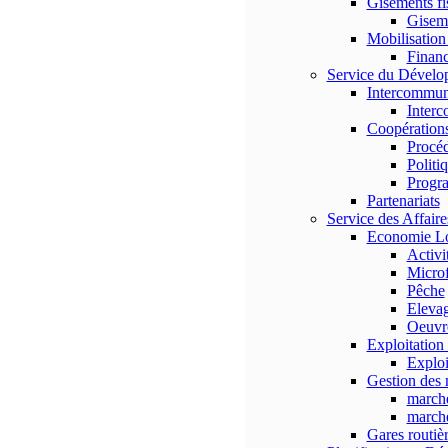
Gisements fi
Gisem
Mobilisation
Finan
Service du Dévelop
Intercommun
Interc
Coopérations
Procé
Politi
Progr
Partenariats
Service des Affair
Economie Lo
Activi
Micro
Pêche
Eleva
Oeuvre
Exploitation 
Exploi
Gestion des
marché
marché
Gares routiè