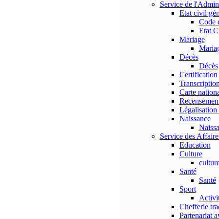
Service de l'Admi
Etat civil gé
Code 
Etat C
Mariage
Maria
Décès
Décès
Certification
Transcription
Carte nationa
Recensemen
Légalisation 
Naissance
Naiss
Service des Affaires
Education
Culture
cultur
Santé
Santé
Sport
Activi
Chefferie tra
Partenariat a