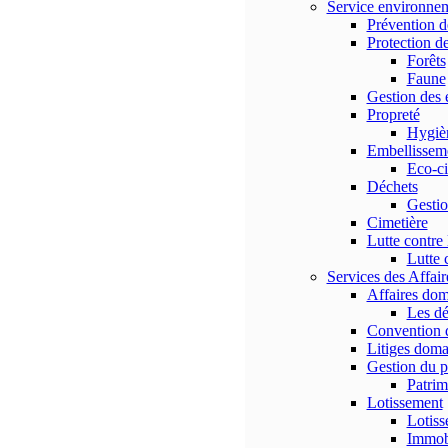
Service environne
Prévention d
Protection de
Forêts
Faune
Gestion des 
Propreté
Hygiè
Embellissem
Eco-ci
Déchets
Gestio
Cimetière
Lutte contre 
Lutte 
Services des Affai
Affaires dom
Les dé
Convention d
Litiges dom
Gestion du 
Patri
Lotissement
Lotiss
Immobi