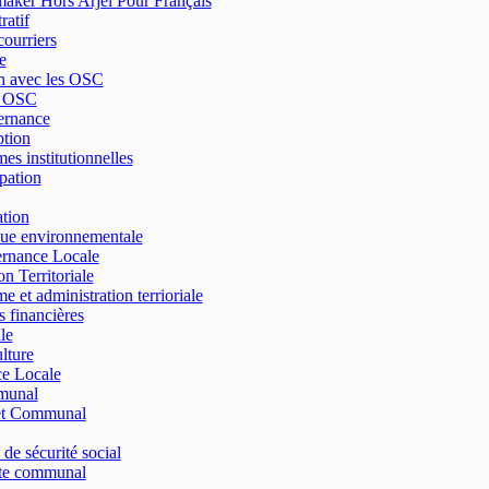
ker Hors Arjel Pour Français
ratif
courriers
e
n avec les OSC
e OSC
ernance
tion
es institutionnelles
ipation
tion
que environnementale
rnance Locale
n Territoriale
e et administration terrioriale
s financières
le
lture
ce Locale
munal
t Communal
 de sécurité social
e communal