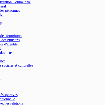
nistration Communale
néral
des personnes
ivil
ge
 des fournitures
 des bulletins
le d'identité
t
des actes
ance
 sociales et culturelles
e
tés sportives
ditionnelle
vec les religions