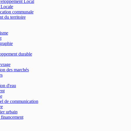
éveloppement Local
n Locale
ication communale
du territoire
isme
t
raphie
oppement durable
uvrage
ion des marchés
es
on d'eau
ent
ie
el de communication
re
ier urbain
financement