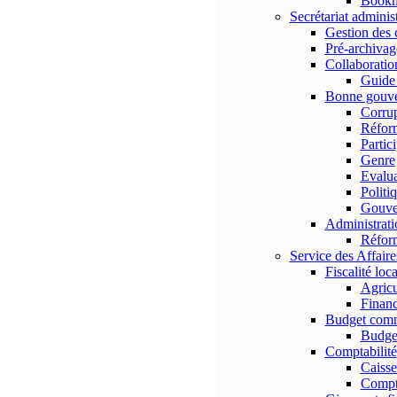
Bookma
Secrétariat administ
Gestion des 
Pré-archivag
Collaboratio
Guid
Bonne gouv
Corrup
Réform
Partic
Genre
Evalua
Politi
Gouve
Administratio
Réform
Service des Affaire
Fiscalité loca
Agricu
Finan
Budget com
Budge
Comptabilité
Caisse
Compt