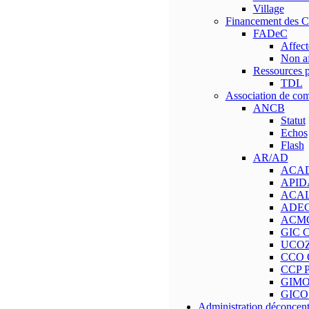
Village
Financement des 
FADeC
Affect
Non af
Ressources p
TDL
Association de c
ANCB
Statut
Echos
Flash
AR/AD
ACAD 
APIDA
ACAL A
ADEC
ACMC
GIC C
UCOZ
CCO 
CCP P
GIMO
GICO 
Administration déconcent