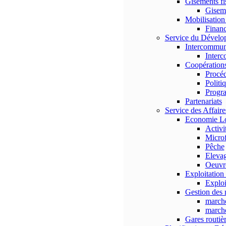
Gisements fi
Gisem
Mobilisation
Finan
Service du Dévelop
Intercommun
Interc
Coopérations
Procé
Politi
Progr
Partenariats
Service des Affair
Economie Lo
Activi
Micro
Pêche
Eleva
Oeuvre
Exploitation 
Exploi
Gestion des
marché
marché
Gares routiè