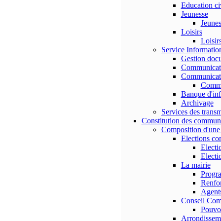
Education ci
Jeunesse
Jeuness
Loisirs
Loisir
Service Informati
Gestion doc
Communicati
Communicati
Commu
Banque d'in
Archivage
Services des transm
Constitution des commun
Composition d'un
Elections c
Electi
Electi
La mairie
Progr
Renfor
Agents
Conseil Com
Pouvo
Arrondissem