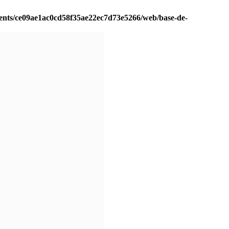
ients/ce09ae1ac0cd58f35ae22ec7d73e5266/web/base-de-