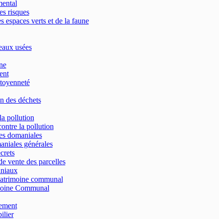
mental
es risques
s espaces verts et de la faune
eaux usées
ne
ent
toyenneté
n des déchets
la pollution
contre la pollution
res domaniales
aniales générales
crets
e vente des parcelles
aniaux
patrimoine communal
moine Communal
ement
lier