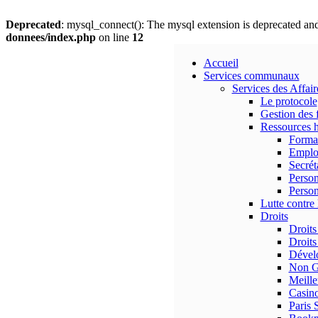
Deprecated
: mysql_connect(): The mysql extension is deprecated and
donnees/index.php
on line
12
Accueil
Services communaux
Services des Affai
Le protocole
Gestion des 
Ressources 
Forma
Emplo
Secrét
Person
Person
Lutte contre 
Droits
Droits
Droits
Dévelo
Non G
Meille
Casino
Paris 