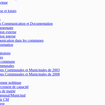
vique
e et loisirs
s
on Communication et Documentation
umentaire
on externe
on interne
nication dans les communes
formation
issions
es
e commune
ommunales
ons Communales et Municipales de 2003
ons Communales et Municipales de 2008
amme politique
cement de capacité
 de mairie
munal/Municipal
ir CM
ent