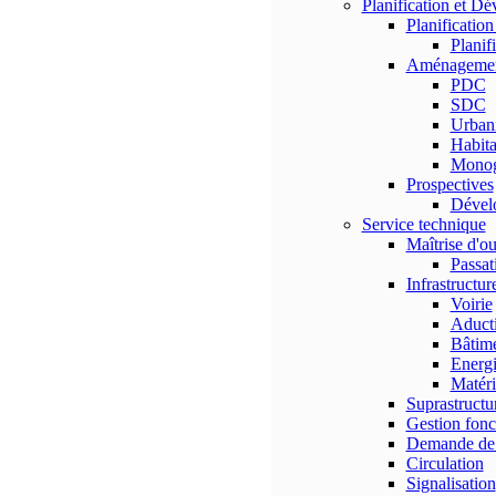
Planification et D
Planificatio
Planif
Aménagement 
PDC
SDC
Urban
Habita
Monog
Prospectives
Dével
Service technique
Maîtrise d'o
Passat
Infrastructur
Voirie
Aducti
Bâtim
Energ
Matéri
Suprastructu
Gestion fonc
Demande de 
Circulation
Signalisation