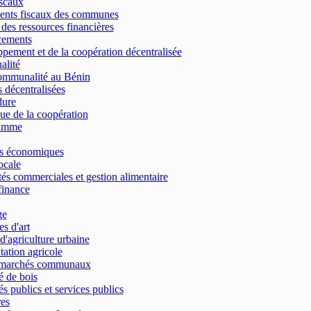
scaux
ents fiscaux des communes
 des ressources financières
cements
pement et de la coopération décentralisée
alité
ommunalité au Bénin
 décentralisées
dure
que de la coopération
amme
es économiques
cale
tés commerciales et gestion alimentaire
finance
ge
s d'art
d'agriculture urbaine
tation agricole
 marchés communaux
 de bois
s publics et services publics
res