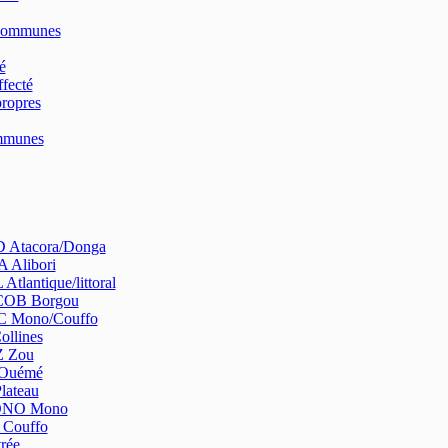
Communes
é
fecté
ropres
ommunes
Atacora/Donga
 Alibori
tlantique/littoral
OB Borgou
 Mono/Couffo
ollines
 Zou
Ouémé
lateau
NO Mono
Couffo
rée