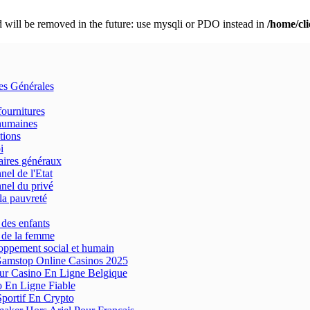
 will be removed in the future: use mysqli or PDO instead in
/home/cl
res Générales
fournitures
humaines
tions
i
aires généraux
nel de l'Etat
nel du privé
la pauvreté
 des enfants
 de la femme
ppement social et humain
amstop Online Casinos 2025
ur Casino En Ligne Belgique
 En Ligne Fiable
Sportif En Crypto