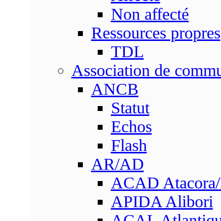
Non affecté
Ressources propres
TDL
Association de comm
ANCB
Statut
Echos
Flash
AR/AD
ACAD Atacora
APIDA Alibori
ACAL Atlantique