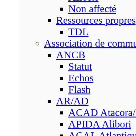
Non affecté
Ressources propres
TDL
Association de comm
ANCB
Statut
Echos
Flash
AR/AD
ACAD Atacora
APIDA Alibori
ACAL Atlantique