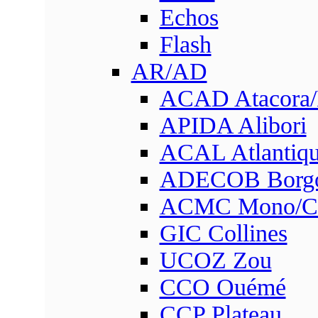
Echos
Flash
AR/AD
ACAD Atacora
APIDA Alibori
ACAL Atlantique
ADECOB Borg
ACMC Mono/Co
GIC Collines
UCOZ Zou
CCO Ouémé
CCP Plateau