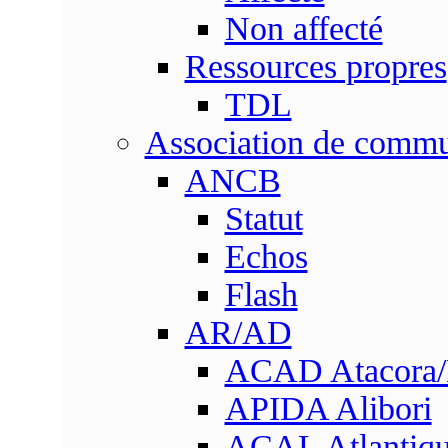
Non affecté
Ressources propres
TDL
Association de comm
ANCB
Statut
Echos
Flash
AR/AD
ACAD Atacora
APIDA Alibori
ACAL Atlantique