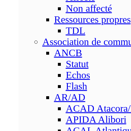
Non affecté
Ressources propres
TDL
Association de comm
ANCB
Statut
Echos
Flash
AR/AD
ACAD Atacora
APIDA Alibori
ACAL Atlantique