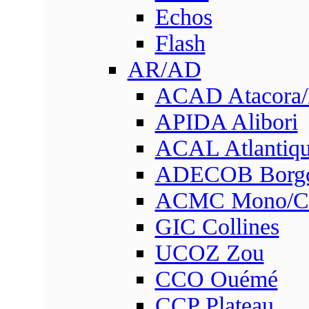
Echos
Flash
AR/AD
ACAD Atacora
APIDA Alibori
ACAL Atlantique
ADECOB Borg
ACMC Mono/Co
GIC Collines
UCOZ Zou
CCO Ouémé
CCP Plateau