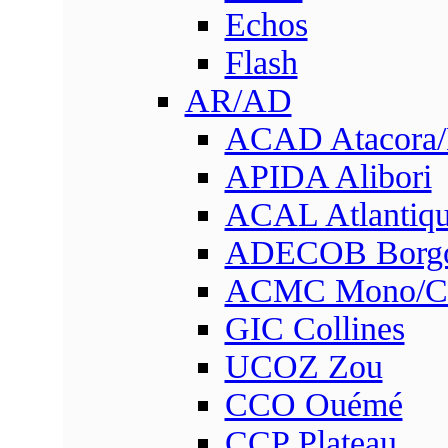
Echos
Flash
AR/AD
ACAD Atacora
APIDA Alibori
ACAL Atlantique
ADECOB Borg
ACMC Mono/Co
GIC Collines
UCOZ Zou
CCO Ouémé
CCP Plateau