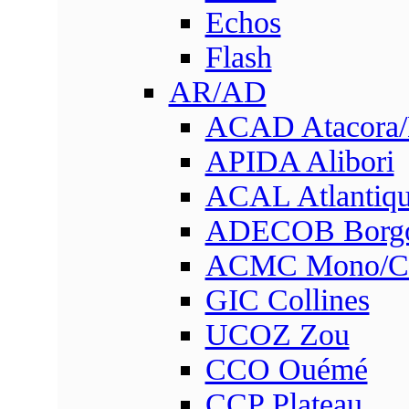
Echos
Flash
AR/AD
ACAD Atacora
APIDA Alibori
ACAL Atlantique
ADECOB Borg
ACMC Mono/Co
GIC Collines
UCOZ Zou
CCO Ouémé
CCP Plateau