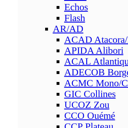
Echos
Flash
AR/AD
ACAD Atacora
APIDA Alibori
ACAL Atlantique
ADECOB Borg
ACMC Mono/Co
GIC Collines
UCOZ Zou
CCO Ouémé
CCP Plateau