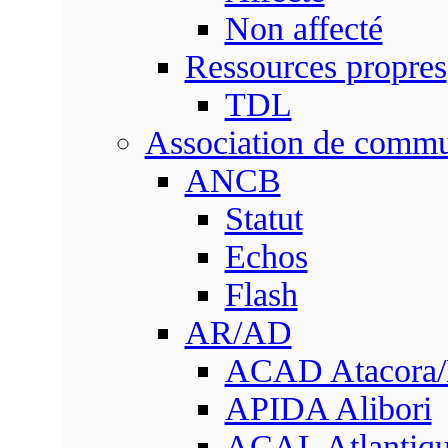
Non affecté
Ressources propres
TDL
Association de comm
ANCB
Statut
Echos
Flash
AR/AD
ACAD Atacora
APIDA Alibori
ACAL Atlantique