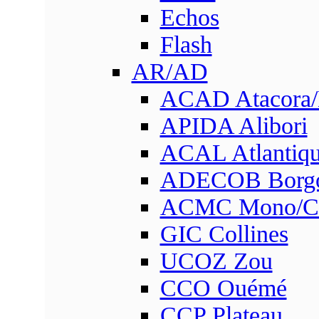
Echos
Flash
AR/AD
ACAD Atacora
APIDA Alibori
ACAL Atlantique
ADECOB Borg
ACMC Mono/Co
GIC Collines
UCOZ Zou
CCO Ouémé
CCP Plateau