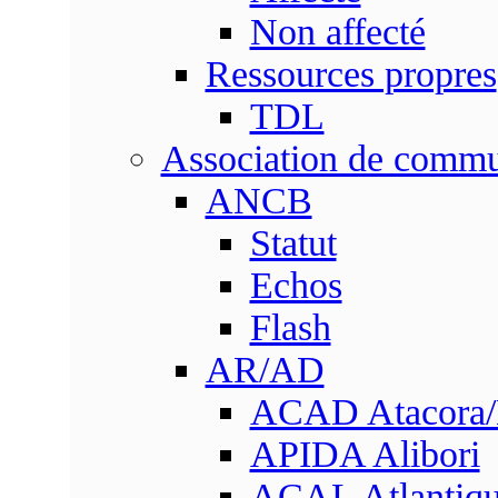
Non affecté
Ressources propres
TDL
Association de comm
ANCB
Statut
Echos
Flash
AR/AD
ACAD Atacora
APIDA Alibori
ACAL Atlantique