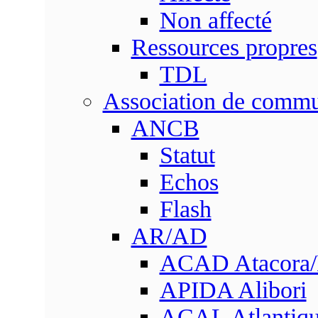
Non affecté
Ressources propres
TDL
Association de comm
ANCB
Statut
Echos
Flash
AR/AD
ACAD Atacora
APIDA Alibori
ACAL Atlantique