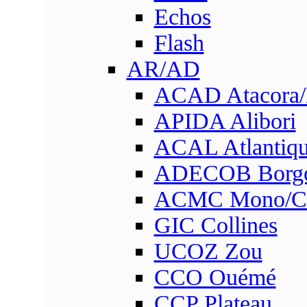
Echos
Flash
AR/AD
ACAD Atacora
APIDA Alibori
ACAL Atlantique
ADECOB Borg
ACMC Mono/Co
GIC Collines
UCOZ Zou
CCO Ouémé
CCP Plateau