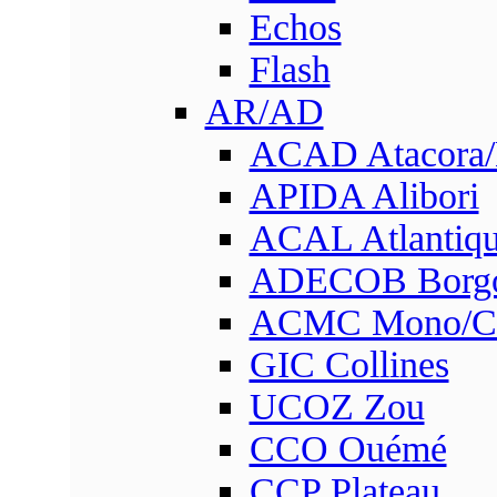
Echos
Flash
AR/AD
ACAD Atacora
APIDA Alibori
ACAL Atlantique
ADECOB Borg
ACMC Mono/Co
GIC Collines
UCOZ Zou
CCO Ouémé
CCP Plateau