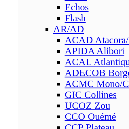
Echos
Flash
AR/AD
ACAD Atacora
APIDA Alibori
ACAL Atlantique
ADECOB Borg
ACMC Mono/Co
GIC Collines
UCOZ Zou
CCO Ouémé
CCP Plateau