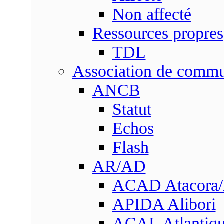
Non affecté
Ressources propres
TDL
Association de comm
ANCB
Statut
Echos
Flash
AR/AD
ACAD Atacora
APIDA Alibori
ACAL Atlantique